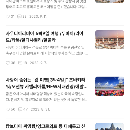
0시간 25분 귀 국 : 총 소요시간 09시간 25분 ★ 여행 패
사이판 베스트 호텔에서의 호캉스 및 주요 관광지 및 맛집
키지 핵심 포인트 ① 대한항공 탑승 ② '미르넵타' 석비가
투어로 최고로 흥미로운 코스여행을 준비했습니다. 그럼
있는 이집트 박물관 ③ 이집트 역사가 살아있는 룩소 ④ 국
지금부터 하나투어 패키지(사이판 북부 4박5일 여행 /호캉
작성시간
31
22
2023. 9. 11.
내선 항공 탑승으로 편안한 일정 ⑤ 예수님의 탄생지 베들
스/새섬/만세절벽/한국인 위령탑/아이러브사이판) 상세히
레헴 방문 ⑥..
알아보겠습니다. 더 자세한 사이판 여행을 떠나요 "명 소7
곳" 을 원하시면 아래로 들어오세요^^ 엄청난 양의 사진과
사우디아라비아 6박9일 여행 /두바이/리야
구글 지도맵으로 위치까지 알 수 있어요. 사이판 북부 4박
드/타북/알디샤밸리/알울라
5일 여행 /호캉스/새섬/만세절벽/한국인 위령탑/아이러브
글 내용
사이판 ★ 항공편☜ 출 국 : 총 소요시간 04시간 45분 귀
사우디아라비아는 석유로 쌓은 막대한 부를 관광산업 및
국 : 총 소요시간 04시간 45분 ★ 여행 패키지 핵심 포인
축구등 다양한 분야로 미래 지향적인 투자를 하고 있습니
트 ① 꽉 채운 일정♥ 저녁 출발! 아침도착! 항공편 ② 사이
다. 사우디아라비아의 특별한 경험과 흥미로운 코스여행을
작성시간
38
18
2023. 9. 7.
판 베스트셀러 '켄싱턴 호텔' ③ 전객실 오션뷰! 켄싱턴 로
준비했습니다. 그럼 지금부터 하나투어 패키지(사우디아라
얄디럭스 투숙 ④..
비아 6박 9일 여행 /두바이/리야드/타북/알디샤밸리/알울
라) 상세히 알아보겠습니다. 더 자세한 사우디아라비아 여
사랑이 숨쉬는 "괌 여행[3박4일]" 츠바키타
행을 떠나요 "명 소10곳" 을 원하시면 아래로 들어오세요^
워/오션뷰 카멜리아룸/NEW시내관광/에랄드
^ 엄청난 양의 사진과 구글 지도맵으로 위치까지 알 수 있
글 내용
밸리
어요. 사우디아라비아 6박 9일 여행 /두바이/리야드/타북/
괌은 오세아니아 서태평양 해상에 있는 미국의 속령입니
알디샤밸리/알울라 ★ 항공편☜ 출 국 : 총 소요시간 14시
다. 관광지 및 휴양지로 잘 알려져 있는 곳에서 특별한 경험
간 05분(경유1회) 귀 국 : 총 소요시간 14시간 30분(경유1
과 마음의 안정감을 찾는 멋진 코스 여행입니다. 그럼 지금
작성시간
60
47
2023. 8. 31.
회) ★ 여행 패키지 핵심 포인트 ① 리야드, 제다 5성호텔
부터 하나투어 패키지(사랑이 숨쉬는 "괌 여행[3박4일]"
숙박 및 이외 4성 호..
츠바키타워/오션뷰 카멜리아룸/NEW시내관광/에랄드밸
리 ) 상세히 알아보겠습니다. 더 자세한 괌 여행을 떠나요
캄보디아 씨엠립/앙코르와트 등 다채롭고 신
"명 소" 를 원하시면 아래로 들어오세요^^ 엄청난 양의 사