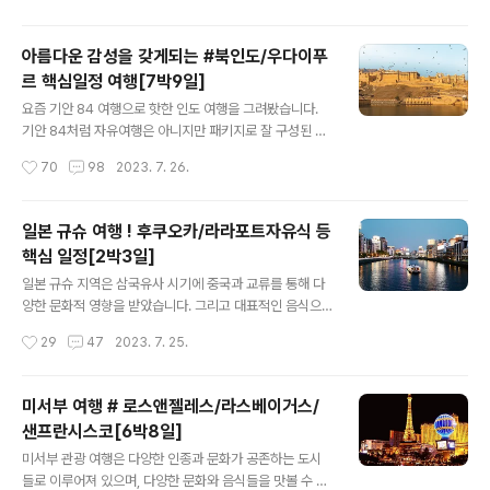
한 개성을..
스카 크루즈와 시애틀 여행[8박10일]) 상세히 알아보겠습
니다. 신비의 땅/ 빙하의 아름다움/ 알래스카 크루즈와 시
아름다운 감성을 갖게되는 #북인도/우다이푸
애틀 여행[8박10일] ★ 항공편☜ 출 국 : 총 소요시간 10
르 핵심일정 여행[7박9일]
시간 50분 귀 국 : 총 소요시간 10시간 40분 ★ 여행 패키
글 내용
지 핵심 포인트 ① 인천-시애틀 대한항공 항공 직항편 이용
요즘 기안 84 여행으로 핫한 인도 여행을 그려봤습니다.
② 홀랜드 아메리카 라인 유로담호(86,000톤급) '발코니'
기안 84처럼 자유여행은 아니지만 패키지로 잘 구성된 여
선실 이용 ③ 대자연의 보고, 인류의 마지막 프론티어 '알래
행을 7박 9일일정으로 하나투어 패키지(북인도/우다이푸
작성시간
70
98
2023. 7. 26.
스카 빙하 크루즈' 일정 ④ 알래스카 대표 기항지 주노,싯
르 핵심일정 여행[7박9일])로 상세히 알아보겠습니다. 아
카,케치칸,빅..
름다운 감성을 갖게되는 #북인도/우다이푸르 핵심일정 여
행[7박9일] ★ 항공편☜ 출 국 : 총 소요시간 7시간 50분
일본 규슈 여행 ! 후쿠오카/라라포트자유식 등
귀 국 : 총 소요시간 7시간 50분 ★ 여행 패키지 핵심 포인
핵심 일정[2박3일]
트 ① 이동 시간 단축과 편안한 이동을 위한 국내선 3회 탑
글 내용
승 ② 전 일정 5성 호텔 숙박 ③ 인도 유네스코 세계문화유
일본 규슈 지역은 삼국유사 시기에 중국과 교류를 통해 다
산 관광 ④ 우다이푸르 케이블카 관광 & 하이티(High Te
양한 문화적 영향을 받았습니다. 그리고 대표적인 음식으
a) 체험 ⑤ 자연스럽게 사라지는 멘디 아트, 헤나 체험 ⑥
로는 특유의 국물과 면의 조합으로 맛을 특별한 경험으로
작성시간
29
47
2023. 7. 25.
갠지스강 일출 보팅시 디아(꽃불) 제공 ⑦ 바라나시에서의
만들어주는 라멘이 있습니다. 그럼 지금부터 일본 규슈 여
달달한 짜이..
행을 2박 3일일정으로 하나투어 패키지(일본 규슈 여행 !
후쿠오카/라라포트자유식 등 핵심 일정[2박3일])로 상세
미서부 여행 # 로스앤젤레스/라스베이거스/
히 알아보겠습니다. 더 많은 관광 코스에 대해서 알아보시
샌프란시스코[6박8일]
려면 아래를 찾아주세요. "일본 후쿠오카 여행을 떠나요"명
글 내용
소 7곳"☜ 둘러보기 "일본 여행 시 필요한 어플" ☜ 둘러
미서부 관광 여행은 다양한 인종과 문화가 공존하는 도시
받기 일본 규슈 여행 ! 후쿠오카/라라포트자유식 등 핵심 일
들로 이루어져 있으며, 다양한 문화와 음식들을 맛볼 수 있