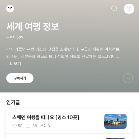
검색하기
티스토리
세계 여행 정보
구독자
509
각 나라들의 관광 명소와 맛집을 소개합니다. 구글의 정확한 위치정보
와 사진, 리뷰등의 링크로 보다 정확한 정보를 전달하는 블로그입니
다.
...더보기
구독하기
신고하기 레이어
열기
인기글
스웨덴 여행을 떠나요 [명소 10곳]
58
138
조회
3