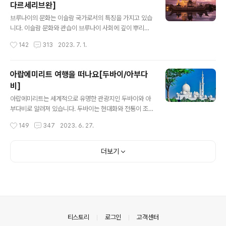
다르세리브완]
총 소요시간 10시간 05분 ★ 여행 패키지 핵심 포인트 ①
글 내용
편안한 국적기: 대한항공 직항 이용! ② 장거리 이동을 편안
브루나이의 문화는 이슬람 국가로서의 특징을 가지고 있습
하게~터키 국내선 1회 탑승 ③ 전 일정 5성 호텔, 월드체인
니다. 이슬람 문화와 관습이 브루나이 사회에 깊이 뿌리를
호텔 2박 포함 ④ 이스탄불 핵심 관광지 포함: 성소피아성
내리고 있으며, 이에 따라 명확한 이슬람 영향을 찾아볼 수
작성시간
142
313
2023. 7. 1.
당, 블루모스크..
있습니다. 브루나이의 수도인 반다르 세리브완은 화려한
이슬람 대절을 비롯하여, 수많은 모스크와 이슬람 교육 기
관을 보유하고 있습니다. 이코스는 4박 5일 일정으로 하나
아랍에미리트 여행을 떠나요[두바이/아부다
투어 패키지(브루나이/말레이시아)로 상세히 알아보겠습
비]
니다. 자세한 관광 "명 소" 와 "맛 집"을 원하시면 오세요.
글 내용
브루나이/말레이시아 여행을 떠나요[미리/반다르세리브
아랍에미리트는 세계적으로 유명한 관광지인 두바이와 아
완] ★ 항공편 출 국 : 총 소요시간 5시간 20분 귀 국 : 총
부다비로 알려져 있습니다. 두바이는 현대화와 전통이 조
소요시간 5시간 30분 ★ 여행 패키지 핵심 포인트 ① 브
화로운 도시로, 높은 비즈니스와 상업적인 활동이 진행되
작성시간
149
347
2023. 6. 27.
루나이 왕국 최고급 엠파이어 호텔 3박 ② 말레이시아 사
는 동시에 놀라운 건축물과 럭셔리한 리조트를 제공합니
라왁주의 해안도시 '미리' ③..
다. 아부다비는 아랍에미리트의 수도로, 문화적인 면모와
사우디 아라비아의 리야드를 닮은 전통적인 분위기를 가지
더보기
고 있습니다. 이코스는 3박 5일 일정으로 하나투어 패키지
(두바이/아부다비)로 상세히 알아보겠습니다. 아랍에미리
트 여행을 떠나요[두바이 / 아부다비] ★ 항공편 출 국 : 총
소요시간 10시간 05분 귀 국 : 총 소요시간 08시간 40분
★ 여행 패키지 핵심 포인트 ① 대한항공 탑승 및 마일리지
적립 ② 5성급 호텔 숙박 ③ 두바이 마리나 럭셔리 요트투
의안내
티스토리
로그인
고객센터
어 ④ 팜주메이라 모노레일 탑승 ⑤ 아..