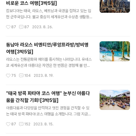
비로운 코스 여행[3박5일]
진과 구글 지도맵으로 위치까지 알 수 있어요. 사랑이 숨쉬
글 내용
는 "괌 여행[3박4일]" 츠바키타워/오션뷰 카멜리아룸/NE
캄보디아는 태국, 라오스, 베트남과 국경을 접하고 있는 입
W시내관광/에랄드밸리 ★ 항공편☜ 출 국 : 총 소요시간
헌 군주국입니다. 불교 중심의 세계유산과 수상촌 생활등
04시간 25분 귀 국 : 총 소요시간 05시간 00분 ★ 여행
특별한 경험과 신비로운 멋진 코스 여행입니다. 그럼 지금
작성시간
87
87
2023. 8. 26.
패키지 핵심 포인트 ① 꽉찬 일정, 아침출발-저녁도착 항공
부터 하나투어 패키지(캄보디아 씨엠립/앙코르와트 등 다
편 ② 2020년 오픈..
채롭고 신비로운 코스 여행[3박5일] ) 상세히 알아보겠습
니다. 더 자세한 캄보디아 관광 "명 소" 와 " 맛 집 " 을 원하
동남아 라오스 비엔티안/루앙프라방/방비엥
시면 아래로 들어오세요^^ 엄청난 양의 사진과 구글 지도
여행[3박5일]
맵으로 위치까지 알 수 있어요. 캄보디아 씨엠립/앙코르와
글 내용
트 등 다채롭고 신비로운 코스 여행[3박5일] ★ 항공편☜
라오스는 전통문화와 예의를 중시하는 나라입니다. 유네스
출 국 : 총 소요시간 05시간 10분 귀 국 : 총 소요시간 05
코 세계유산과 아름다은 자연은 한 번쯤은 경험해 볼 만한
시간 00분 ★ 여행 패키지 핵심 포인트 ① 압사라 디너쇼
멋진 코스 여행입니다. 그럼 지금부터 하나투어 패키지(동
작성시간
75
104
2023. 8. 19.
감상 ② 핵심만 콕 찝어 관광하는 앙코르유적지 ③ 동남아
남아 라오스 비엔티안/루앙프라방/방비엥 여행[3박5일])
시아에서 가장 ..
상세히 알아보겠습니다. 더 자세한 라오스의 관광 "명 소"
와 " 맛 집 " 을 원하시면 아래로 들어오세요^^ 엄청난 양의
"태국 방콕 파타야 코스 여행" 눈부신 아름다
사진과 구글 지도맵으로 위치까지 알 수 있어요. 동남아 라
움을 간직할 기회![3박5일]
오스 비엔티안/루앙프라방/방비엥 여행[3박5일] ★ 항공
글 내용
편☜ 출 국 : 총 소요시간 05시간 15분 귀 국 : 총 소요시간
아름다움과 다양성을 만끽하고 멋진 경험을 간직할 수 있
05시간 30분 ★ 여행 패키지 핵심 포인트 ① 루앙프라방
는 태국 방콕 파타야 코스 여행을 소개합니다. 그럼 지금부
열차이동으로 편안한 일정 ② 전일정 품격호텔 숙박 ③ 소
터 하나투어 패키지(태국 방콕 파타야 코스 여행 눈부신 아
작성시간
87
152
2023. 8. 15.
원을 담아 날리는 쏭강 풍등 날리기 체험 ④ 튜빙으로 동굴
름다움을 간직할 기회![3박5일]) 상세히 알아보겠습니다.
의 자연 그대..
더 자세한 태국의 관광 "명 소" 와 " 맛 집 " 을 원하시면 아