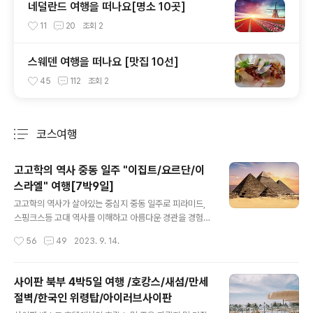
네덜란드 여행을 떠나요[명소 10곳]
11
20
조회
2
스웨덴 여행을 떠나요 [맛집 10선]
45
112
조회
2
코스여행
분류 전체보기
주요 글 목록
고고학의 역사 중동 일주 "이집트/요르단/이
스라엘" 여행[7박9일]
글 내용
고고학의 역사가 살아있는 중심지 중동 일주로 피라미드,
스핑크스등 고대 역사를 이해하고 아름다운 경관을 경험할
수 있는 코스 7박 9일 일정으로 하나투어 패키지(고고학의
작성시간
56
49
2023. 9. 14.
역사 중동 일주 "이집트/요르단/이스라엘" 여행[7박9일])
로 상세히 알아보겠습니다. 더 많은 이집트의 명소를 구글
지도 맵으로 "위치와 핵심 정보"를 알고 싶으시면 아래로
사이판 북부 4박5일 여행 /호캉스/새섬/만세
방문해 주세요. 고고학의 역사 중동 일주 "이집트/요르단/
절벽/한국인 위령탑/아이러브사이판
이스라엘" 여행[7박9일] ★ 항공편 출 국 : 총 소요시간 1
글 내용