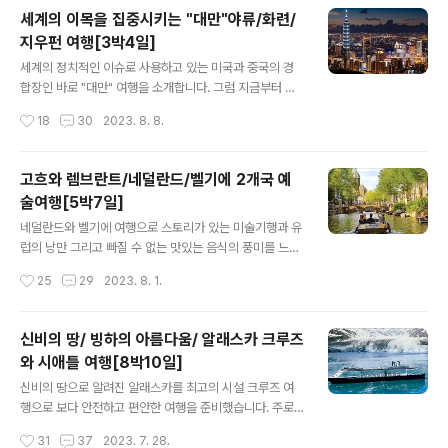
래로 들어오세요^^ 구글 지도맵으로 위치까지 알 수 있어
세계의 이목을 집중시키는 "대만"야류/화련/
요. "태국 방콕 파타야 코스 여행" 눈부신 아름다움을 간직
지우펀 여행[3박4일]
할 기회![3박5일] ★ 항공편☜ 출 국 : 총 소요시간 05시
글 내용
간 54분 귀 국 : 총 소요시간 05시간 40분 ★ 여행 패키지
세계의 정치적인 이슈로 사용하고 있는 미국과 중국의 경
핵심 포인트 ① 하나투어가 엄선한 5성급 호텔 투숙 ② 에
합장인 바로 "대만" 여행을 소개합니다. 그럼 지금부터 하
메랄드 빛 푸른 바다 산호섬에서 즐기는 물놀이 ③ 태국의
나투어 패키지(세계의 이목을 집중시키는 "대만"야류/화
작성시간
18
30
2023. 8. 8.
전통이 깃 든 왓포사원 ④ 이게 바로 태국 스타일! 파타야
련/지우펀 여행[3박4일]) 상세히 알아보겠습니다. 더 자세
수..
한 대만의 관광 "명소" 와 " 맛집 " 을 원하시면 아래로 들어
오세요^^ 구글 지도맵으로 위치까지 알 수 있어요. 세계의
고흐와 렘브란트/네덜란드/벨기에 2개국 예
이목을 집중시키는 "대만"야류/화련/지우펀 여행[3박4일]
술여행[5박7일]
★ 항공편☜ 출 국 : 총 소요시간 02시간 35분 귀 국 : 총
글 내용
소요시간 02시간 35분 ★ 여행 패키지 핵심 포인트 ① 대
네덜란드와 벨기에 여행으로 스토리가 있는 미술기행과 유
만 베스트셀러, 대만 여행의 필수코스만 골라 핵심 관광 ②
럽의 낭만 그리고 빠질 수 없는 맛있는 음식의 풍미를 느낄
대만 최고의 자연경관 '화련 태로각 국가 공원' ③ 바람과
수 있는 여행입니다. 그럼 지금부터 하나투어 패키지(고흐
작성시간
25
29
2023. 8. 1.
파도가 빚어낸 기암괴석 '야류 해상국립공원' ④ 천등 날리
와 렘브란트/네덜란드/벨기에 2개국 예술여행[5박7일])
기 체..
상세히 알아보겠습니다. 고흐와 렘브란트/네덜란드/벨기에
2개국 예술여행[5박7일] ★ 항공편☜ 출 국 : 총 소요시간
신비의 땅/ 빙하의 아름다움/ 알래스카 크루즈
14시간 50분 귀 국 : 총 소요시간 10시간 55분 ★ 여행
와 시애틀 여행[8박10일]
패키지 핵심 포인트 ① 마우리츠하위스 왕립 미술관 관람 -
글 내용
명작 '진주 귀걸이를 한 소녀'와 렘브란트의 작품이 전시되
신비의 땅으로 알려진 알래스카를 최고의 시설 크루즈 여
어 있는 왕립 미술관 ② 앤트워프 - 성모 마리아 대성당 -
행으로 보다 안전하고 편안한 여행을 준비했습니다. 주로
'플랜더스의 개'의 배경이 되었던 성모 마리아 대성당 관광
자연경관과 문화 공연으로 이루어진 여행입니다. 그럼 지
작성시간
31
37
2023. 7. 28.
③ 암스테르담 - 반 고흐 미술관 관람 ④ 로테르담 - 독특
금부터 하나투어 패키지(신비의 땅/ 빙하의 아름다움/ 알래