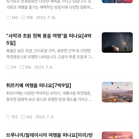
웨이 명 소 와 맛 집" / "스웨덴 명 소 와 맛 집" / "핀란드 명
싱가포르 관광문화는 다양한 매력을 가지고 있습니다. 싱
소 와 맛 집"오세요. 북유럽 4국[덴마크/노르웨이/스웨덴/
가포르 여행을 즐기는 매력적인 방문지와 다양한 문화적
핀란드]여행[6박9일] ★ 항공편 출 국 : 총 소요시간 18시
경험을 즐길 수 있는 다양한 문화 행사가 있습니다. 또한 유
작성시간
140
198
2023. 7. 10.
간 25분 귀 국 : 총 소요시간 10시간 50분 ★ 여행 ..
명한 음식거리와 다양한 맛과 음식 경험할 수 있는 음식 문
화가 잘 갖춰져 있으며, 쇼핑과 아름다운 자연을 관람할 수
있는 최상의 관광지로 유명합니다. 그럼 지금부터 싱가포
"사막과 초원 정복 몽골 여행"을 떠나요[4박
르 4박 5일 일정으로 하나투어 패키지(싱가포르 5일 여행)
5일]
로 상세히 알아보겠습니다. 더 많은 관광 코스에 대해서 알
글 내용
아보시려면 "싱가포르 여행을 떠나요 명 소 와 맛 집" 오세
몽골은 넓은 초원, 신비로운 사막, 웅장한 산맥 등 다양한
요. "미식의 천국 싱가포르 여행"을 떠나요[3박5일] ★ 항
자연경관으로 유명한 나라입니다. 고원의 푸른 초원과 그
공편 출 국 : 총 소요시간 6시간 30분 귀 국 : 총 소요시간
위에 떠 있는 하늘은 말 그대로 하나가 되어 무한한 자유를
작성시간
69
106
2023. 7. 6.
6시간 25분 ★ 여행 패키지 핵심 포인트 ① 도심 속 편안
상상케 합니다. 이곳에서는 자연 그대로의 아름다움을 느
한 휴식, 4성..
낄 수 있으며, 몽골 풍경은 사진작가들의 인생 사진을 찍을
만큼 매력적입니다. 이코스는 4박 5일 일정으로 하나투어
튀르키예 여행을 떠나요[7박9일]
패키지(사막과 초원정복 몽골 여행)로 상세히 알아보겠습
글 내용
튀르키예는 다양한 역사적인 유적지, 아름다운 자연경관,
니다. "사막과 초원정복 몽골 여행"을 떠나요[4박5일]] ★
풍부한 문화적 유산 등으로 유명한 관광 명소를 가지고 있
항공편 출 국 : 총 소요시간 3시간 3분 귀 국 : 총 소요시간
는 나라입니다. 튀르키예는 동양과 서양의 만남지점이자
3시간 15분 ★ 여행 패키지 핵심 포인트 ① 울란바토르 시
중심지로서 다양한 문화와 역사적 영향을 받았습니다. 이
내 5성급 호텔 숙박 ② 테렐지 국립공원 내 현대식 게르 숙
작성시간
102
162
2023. 7. 4.
코스는 7박 9일 일정으로 하나투어 패키지(튀르키예 일주
박 ③ 사막에서 전통게르(GER) 1박 ④ 몽골여행하면 떠오
9일)로 상세히 알아보겠습니다. 튀르키예 "명 소" 와 "맛
르는 사막..
집"을 원하시면 방문하세요. 튀르키예 여행을 떠나요[7박
브루나이/말레이시아 여행을 떠나요[미리/반
9일] ★ 항공편 출 국 : 총 소요시간 12시간 00분 귀 국 :