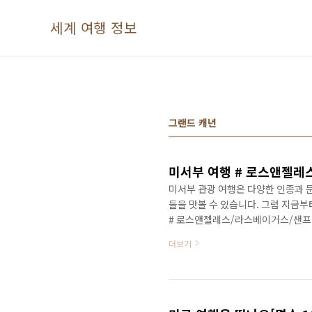
본문 바로가기
세계 여행 정보
그랜드 캐년
미서부 여행 # 로스앤젤레
미서부 관광 여행은 다양한 인종과 
들을 맛볼 수 있습니다. 그럼 지금부
# 로스앤젤레스/라스베이거스/샌프란
서 알아보시려면 아래를 찾아주세요.
더보기
을 떠나요"명 소 7곳" "샌프란시스코
베이거스/샌프란시스코[6박8일] ★ 항공
시간 40분 ★ 여행 패키지 핵심 포인
Ⅲ. 로스..