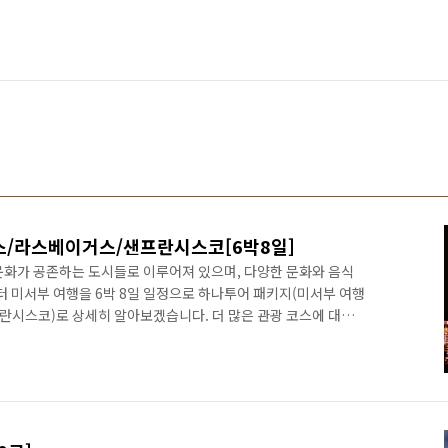
스/라스베이거스/샌프란시스코[6박8일]
문화가 공존하는 도시들로 이루어져 있으며, 다양한 문화와 음식
터 미서부 여행을 6박 8일 일정으로 하나투어 패키지(미서부 여행
시스코)로 상세히 알아보겠습니다. 더 많은 관광 코스에 대해
 "로스앤젤레스 여행을 떠나요"명 소 7곳" "라스베이거스 여행
 여행을 떠나요 "명 소 7곳 " 미서부 여행 # 로스앤젤레스/라스
편 출 국 : 총 소요시간 12시간 10분 귀 국 : 총 소요시간 11
트 Ⅰ. 라스베이거스 스트립 5성급, 윈 호텔의 파노라믹 뷰 숙박