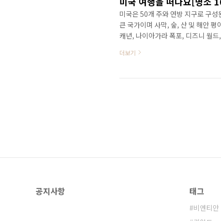
미국 여행을 떠나요[명소 1
미국은 50개 주와 연방 지구로 구성
큰 국가이며 사막, 숲, 산 및 해안
캐년, 나이아가라 폭포, 디즈니 월
엔터테인먼트, 기술 및 교육을 포함한
더보기
을 선정하여 자세히 알아보겠습니다. 미
Canyon National Park)
경이 중 하나입니다. 거대한 콜로라도
랜..
공지사항
태그
비엔티안