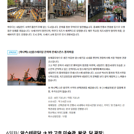
6일차
(
암스테르담
→ 반 고흐 미술관, 왕궁, 담 광장
)