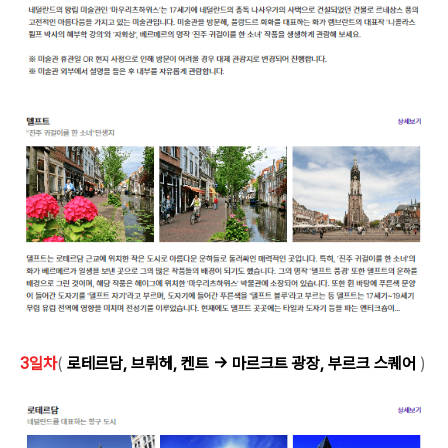
3일차
(
로테르담, 브뤼헤, 켄트 → 마르크트 광장, 부르크 스퀘어
)