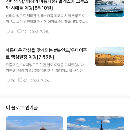
신비의 땅/ 빙하의 아름다움/ 알래스카 크루즈
와 시애틀 여행[8박10일]
글 내용
신비의 땅으로 알려진 알래스카를 최고의 시설 크루즈 여
행으로 보다 안전하고 편안한 여행을 준비했습니다. 주로
자연경관과 문화 공연으로 이루어진 여행입니다. 그럼 지
31
37
2023. 7. 28.
금부터 하나투어 패키지(신비의 땅/ 빙하의 아름다움/ 알래
스카 크루즈와 시애틀 여행[8박10일]) 상세히 알아보겠습
니다. 신비의 땅/ 빙하의 아름다움/ 알래스카 크루즈와 시
아름다운 감성을 갖게되는 #북인도/우다이푸
애틀 여행[8박10일] ★ 항공편☜ 출 국 : 총 소요시간 10
시간 50분 귀 국 : 총 소요시간 10시간 40분 ★ 여행 패키
르 핵심일정 여행[7박9일]
글 내용
지 핵심 포인트 ① 인천-시애틀 대한항공 항공 직항편 이용
요즘 기안 84 여행으로 핫한 인도 여행을 그려봤습니다.
② 홀랜드 아메리카 라인 유로담호(86,000톤급) '발코니'
기안 84처럼 자유여행은 아니지만 패키지로 잘 구성된 여
선실 이용 ③ 대자연의 보고, 인류의 마지막 프론티어 '알래
행을 7박 9일일정으로 하나투어 패키지(북인도/우다이푸
스카 빙하 크루즈' 일정 ④ 알래스카 대표 기항지 주노,싯
70
98
2023. 7. 26.
르 핵심일정 여행[7박9일])로 상세히 알아보겠습니다. 아
카,케치칸,빅..
름다운 감성을 갖게되는 #북인도/우다이푸르 핵심일정 여
행[7박9일] ★ 항공편☜ 출 국 : 총 소요시간 7시간 50분
귀 국 : 총 소요시간 7시간 50분 ★ 여행 패키지 핵심 포인
트 ① 이동 시간 단축과 편안한 이동을 위한 국내선 3회 탑
이 블로그 인기글
승 ② 전 일정 5성 호텔 숙박 ③ 인도 유네스코 세계문화유
산 관광 ④ 우다이푸르 케이블카 관광 & 하이티(High Te
a) 체험 ⑤ 자연스럽게 사라지는 멘디 아트, 헤나 체험 ⑥
갠지스강 일출 보팅시 디아(꽃불) 제공 ⑦ 바라나시에서의