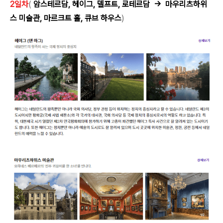
2일차
(
암스테르담, 헤이그, 델프트, 로테르담
→ 마우리츠하위
스 미술관, 마르크트 홀, 큐브 하우스
)