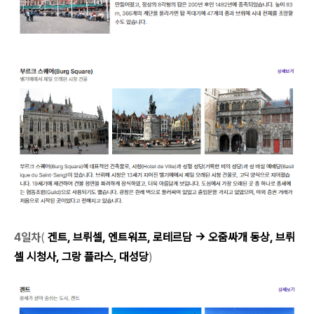
4일차
(
겐트, 브뤼셀, 엔트워프, 로테르담
→ 오줌싸개 동상, 브뤼
셀 시청사, 그랑 플라스, 대성당
)