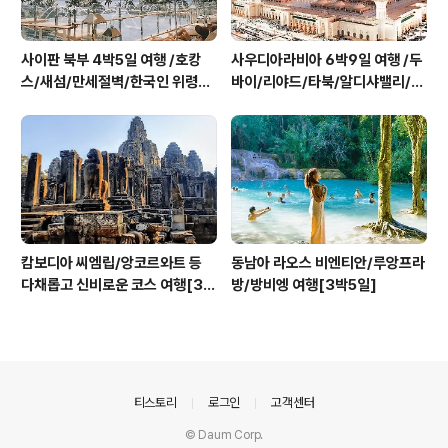
사이판 북부 4박5일 여행 /호캉
사우디아라비아 6박9일 여행 /두
스/새섬/만세절벽/한국인 위령탑/
바이/리야드/타북/알디샤밸리/알
아이러브사이판
울라
캄보디아 씨엠립/앙코르와트 등
동남아 라오스 비엔티안/루앙프라
다채롭고 신비로운 코스 여행[3박
방/방비엥 여행[3박5일]
5일]
의안내
티스토리
로그인
고객센터
© Daum Corp.