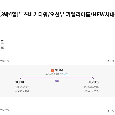
행[3박4일]" 츠바키타워/오션뷰 카멜리아룸/NEW시
5분
0분