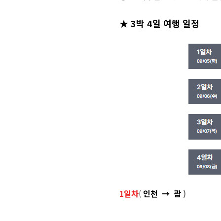
★ 3박 4일 여행 일정
1일차
(
인천
→ 괌
)