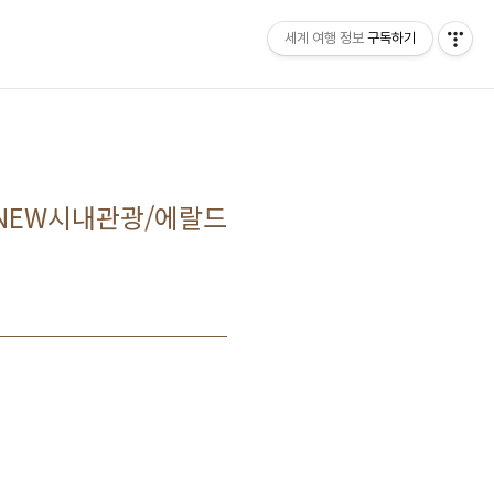
세계 여행 정보
구독하기
홈
태그
/NEW시내관광/에랄드