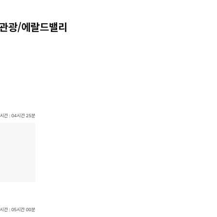
내관광/에랄드밸리