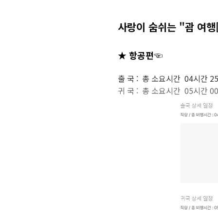
사랑이 숨쉬는 "괌 여
★ 항공편☜
출 국 :
총 소요시간 04시간 2
귀 국 : 총 소요시간 05시간 0