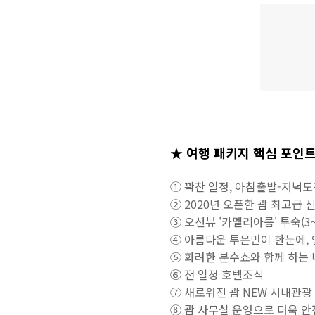
★ 여행 패키지 핵심 포인
① 꽉찬 일정, 아침출발-저녁
② 2020년 오픈한 괌 최고급
③ 오션뷰 '카멜리아룸' 투숙(3~
④ 아름다운 투몬만이 한눈에,
⑤ 화려한 분수쇼와 함께 하는
⑥ 전 일정 호텔조식
⑦ 새로워진 괌 NEW 시내관광
⑧ 괌 사무실 운영으로 더욱 안